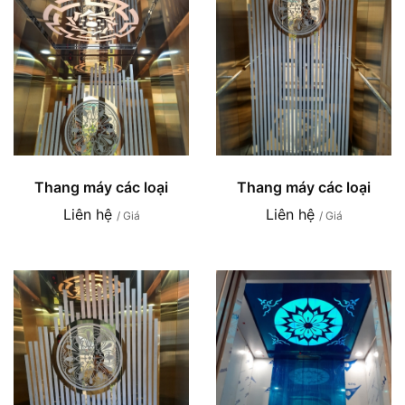
Thang máy các loại
Thang máy các loại
Liên hệ
Liên hệ
/ Giá
/ Giá