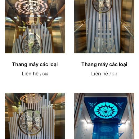
Thang máy các loại
Thang máy các loại
Liên hệ
Liên hệ
/ Giá
/ Giá