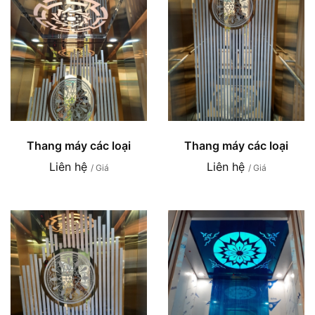
Thang máy các loại
Thang máy các loại
Liên hệ
Liên hệ
/ Giá
/ Giá