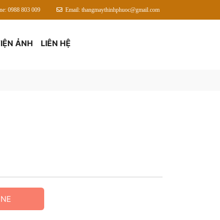
ine: 0988 803 009
Email: thangmaythinhphuoc@gmail.com
IỆN ẢNH
LIÊN HỆ
INE