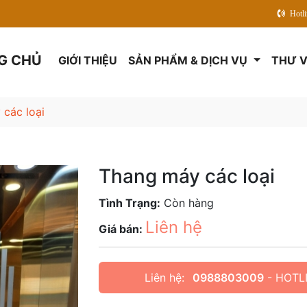
Hotl
G CHỦ
GIỚI THIỆU
SẢN PHẨM & DỊCH VỤ
THƯ V
 các loại
Thang máy các loại
Tình Trạng:
Còn hàng
Liên hệ
Giá bán:
Liên hệ:
0988803009
- HOTL