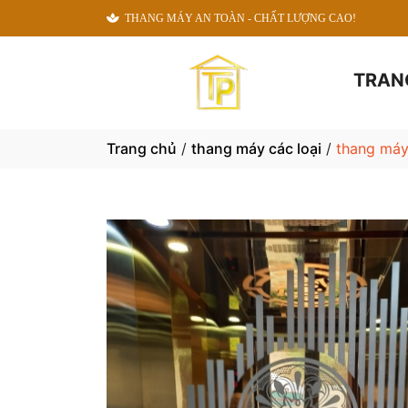
THANG MÁY AN TOÀN - CHẤT LƯỢNG CAO!
TRAN
Trang chủ
/
thang máy các loại
/
thang máy